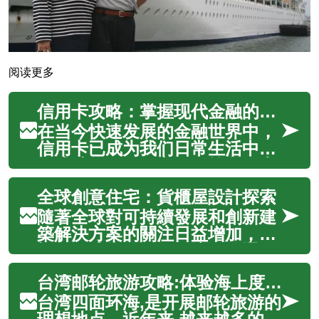
阅读更多
信用卡攻略：掌握现代金融的智慧之钥
在当今快速发展的金融世界中，
信用卡已成为我们日常生活中不
可或缺的工具。它不仅简化了支
付流程，还为我们提供了建立信
全球創意住宅：貨櫃屋設計探索
用、获取奖励的机会。然而，如
何充分利用信用卡的优势，同时
隨著全球對可持續發展和創新建
避免潜在风险？本文将为您揭示
築解決方案的關注日益增加，貨
信用卡的奥秘，从基本原理到高
櫃屋已成為一種引人注目的選
级策略，帮...
擇。這些曾經用於運輸貨物的鋼
台湾邮轮旅游攻略:体验海上度假的魅力
鐵箱子，如今正被建築師和設計
師們轉化為獨特、實用且美觀的
台湾四面环海,是开展邮轮旅游的