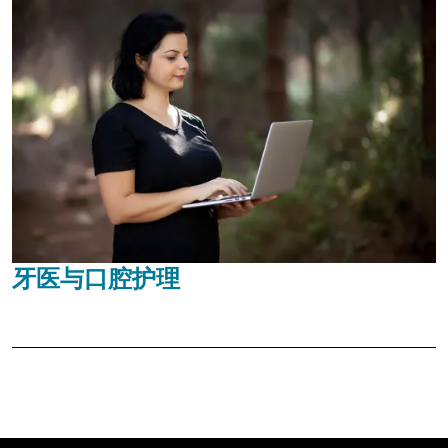
牙医与口腔护理