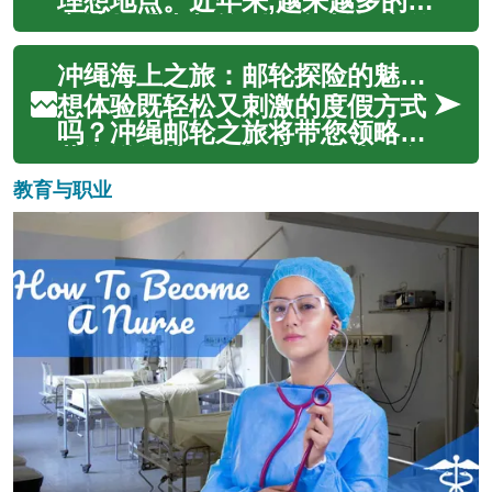
住宅空間。從偏遠的度假小屋到
理想地点。近年来,越来越多的游
繁華都市中的時尚住家，貨櫃屋
客选择乘坐邮轮,体验轻松惬意的
的設計潛力正...
海上度假。邮轮旅游不仅能让您
冲绳海上之旅：邮轮探险的魅力与攻略
欣赏到壮丽的海景,还可以在船上
尽情享受各种娱乐设施和美食。
想体验既轻松又刺激的度假方式
本文将为您详细介绍台湾邮轮旅
吗？冲绳邮轮之旅将带您领略蔚
游的特色和注意事项,帮助您规
蓝海洋的壮丽，探索多个迷人岛
划...
屿，同时享受豪华游轮上的舒适
教育与职业
与娱乐。本文为您深入剖析冲绳
邮轮旅行的独特魅力，从最佳出
行时机到如何选择适合自己的邮
轮，再到各大邮轮公司的特色对
比，为您的...