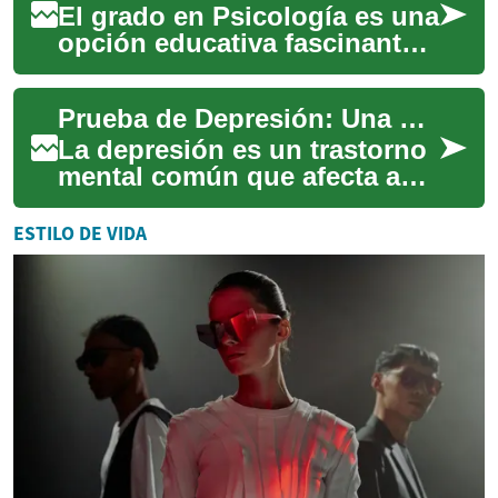
El grado en Psicología es una
opción educativa fascinante
que abre las puertas a una
carrera dedicada a
Prueba de Depresión: Una Guía Completa para la Autoevaluación de la Salud Mental
comprender y ...
La depresión es un trastorno
mental común que afecta a
millones de personas en todo
el mundo. Reconocer los
ESTILO DE VIDA
síntomas ...