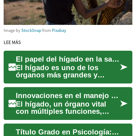
Image by
StockSnap
from
Pixabay
LEE MÁS
El papel del hígado en la salud general
El hígado es uno de los
órganos más grandes y
complejos del cuerpo
humano, desempeñando un
Innovaciones en el manejo de la salud del hígado
rol crucial en el mantenim...
El hígado, un órgano vital
con múltiples funciones,
enfrenta desafíos
significativos debido a
Título Grado en Psicología: Tu Camino hacia una Carrera en Salud Mental
diversas enfermedades. ...