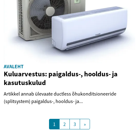
AVALEHT
Kuluarvestus: paigaldus-, hooldus- ja
kasutuskulud
Artikkel annab ülevaate ductless õhukonditsioneeride
(splitsystem) paigaldus-, hooldus- ja...
1
2
3
»