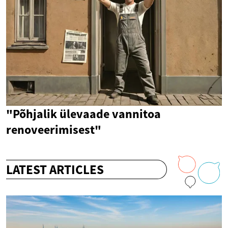
"Põhjalik ülevaade vannitoa
renoveerimisest"
LATEST ARTICLES