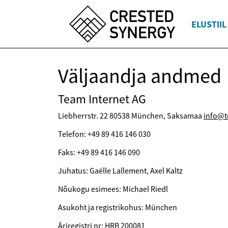
ELUSTIIL
Väljaandja andmed
Team Internet AG
Liebherrstr. 22 80538 München, Saksamaa
info@t
Telefon: +49 89 416 146 030
Faks: +49 89 416 146 090
Juhatus: Gaëlle Lallement, Axel Kaltz
Nõukogu esimees: Michael Riedl
Asukoht ja registrikohus: München
Äriregistri nr: HRB 200081