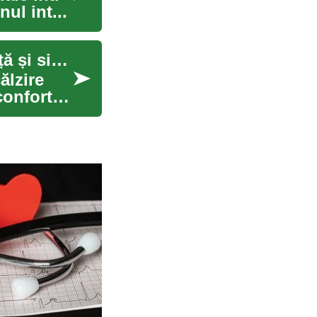
ul int...
Ghid pentru boiler și sistem de încălzire: eficiență și siguranță
ălzire
confortul