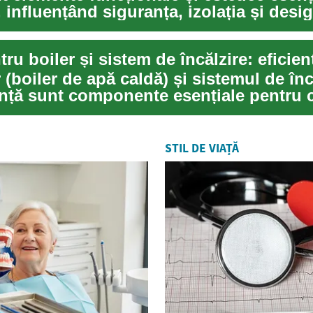
, influențând siguranța, izolația și design
 (boiler de apă caldă) și sistemul de înc
ință sunt componente esențiale pentru 
STIL DE VIAȚĂ