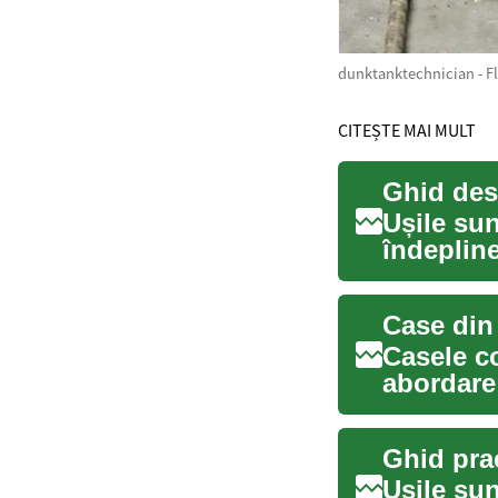
dunktanktechnician - Fl
CITEȘTE MAI MULT
Ușile sun
îndepline
fon...
Casele co
abordare 
ca...
Ușile sun