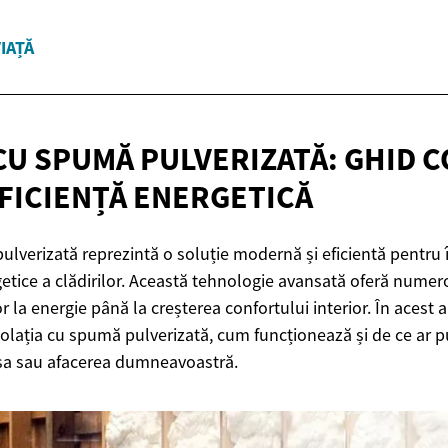
VIAȚĂ
 CU SPUMĂ PULVERIZATĂ: GHID 
FICIENȚĂ ENERGETICĂ
ulverizată reprezintă o soluție modernă și eficientă pentru
tice a clădirilor. Această tehnologie avansată oferă numero
r la energie până la creșterea confortului interior. În acest 
izolația cu spumă pulverizată, cum funcționează și de ce ar p
asa sau afacerea dumneavoastră.