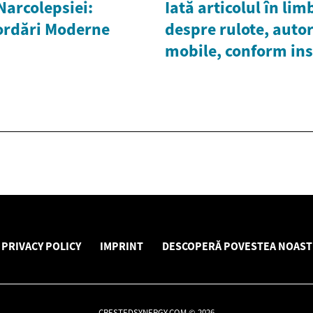
Narcolepsiei:
Iată articolul în l
bordări Moderne
despre rulote, autor
mobile, conform ins
PRIVACY POLICY
IMPRINT
DESCOPERĂ POVESTEA NOAST
CRESTEDSYNERGY.COM © 2026