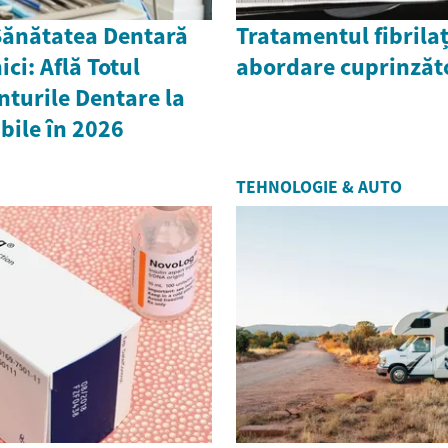
Sănătatea Dentară
Tratamentul fibrilați
ci: Află Totul
abordare cuprinzăt
turile Dentare la
ibile în 2026
TEHNOLOGIE & AUTO