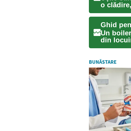
o clădire
Un boiler
din locu
ziln...
BUNĂSTARE