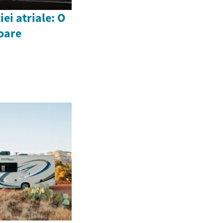
ei atriale: O
oare