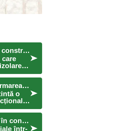
Ghid despre uși: tipuri, montaj și oportunități în construcții
, care
izolare
Case din containere: ghid practic pentru transformarea unui container
intă o
cționale,
Ghid practic despre uși: tipuri, montaj și carieră în construcții
ale într-