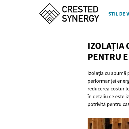
STIL DE 
IZOLAȚIA
PENTRU
E
Izolația cu spumă p
performanței energe
reducerea costurilo
în detaliu ce este 
potrivită pentru c