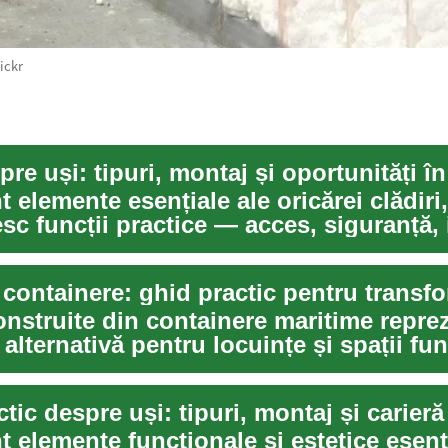
ickr
t elemente esențiale ale oricărei clădiri
sc funcții practice — acces, siguranță, 
nstruite din containere maritime reprez
alternativă pentru locuințe și spații fun
t elemente funcționale și estetice esenți