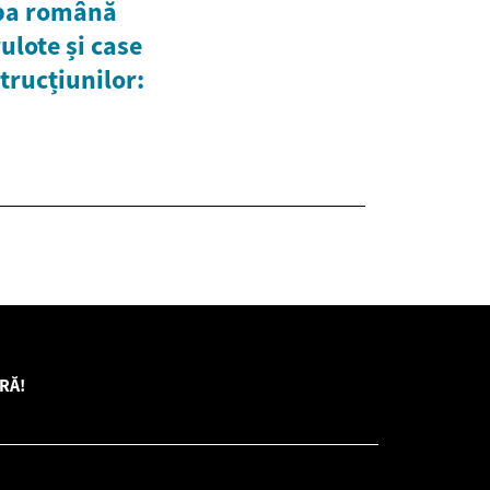
imba română
ulote și case
trucțiunilor:
RĂ!