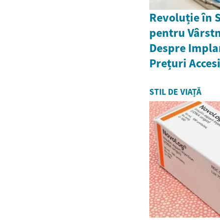
Revoluție în 
pentru Vârstni
Despre Implan
Prețuri Acces
STIL DE VIAȚĂ