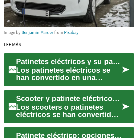
Image by
Benjamin Marder
from
Pixabay
LEE MÁS
Patinetes eléctricos y su papel en la movilidad urbana
Los patinetes eléctricos se
han convertido en una
opción frecuente para
desplazamientos cortos
Scooter y patinete eléctrico: movilidad urbana y transporte sostenible
dentro de la ciudad. S...
Los scooters o patinetes
eléctricos se han convertido
en una alternativa visible en
muchas ciudades. Este
Patinete eléctrico: opciones y impacto en la movilidad urbana
artículo ex...