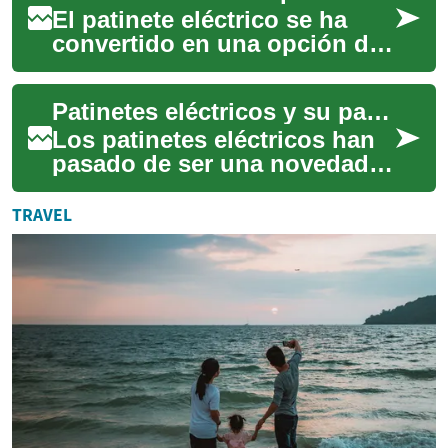
El patinete eléctrico se ha
convertido en una opción de
micromovilidad cada vez más
visible en las calles. Estos
Patinetes eléctricos y su papel en la movilidad urbana
vehí...
Los patinetes eléctricos han
pasado de ser una novedad a
una alternativa habitual en
muchas ciudades. Su uso
TRAVEL
afecta c...